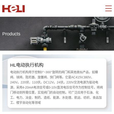
Products
HL电动执行机构
电动执行机构用于控制0°~300°旋转的阀门和其他类似产品，如蝶
阀、球阀、阻尼器、旋塞阀、快门阀等。它是AC415V.380V、
240V。220伏、110伏。DC12V。24伏。220V交流电源为驱动电
源，采用4-20mA电流信号或0-10V直流电压信号作为控制信号，将阀
门移动到所需位置，实现阀门的自动控制。可广泛应用于石油、化
工、电力、冶金、制药、造纸、能源、水处理、航运、纺织、食品加
工、楼宇自动化等领域