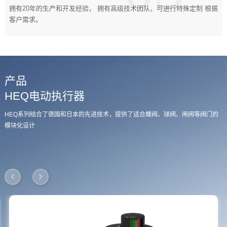
拥有20年的生产和开发经验， 拥有高级技术团队，可进行特殊定制 根据
客户需求。
产品
产品
产品
产品
产品
产品
产品
产品
产品
产品
产品
产品
产品
产品
气动球阀
HOM电动执行器
HEQ电动执行器
LQ电动执行器
HL电动执行机构
HEM多回转电动执行器
电动直行程执行器
电动蝶阀
电动球阀
电动闸阀
电动截止阀
气动蝶阀
气动球阀
HOM电动执行器
HOM系列带行星齿轮的部分回转电动执行机构，用于机械传动。输出扭矩为
HEQ系列结合了德国和日本的先进技术，提供了适合蝶阀、球阀、闸阀等阀门的
LQ系列部分回转阀电动装置是我公司开发的最新换代产品。适用于蝶阀、球阀、
电动执行机构用于控制0°~300°旋转的阀门和其他类似产品，如蝶阀、球阀、阻尼
HEM系列可根据用户需求生产多种型号，如基础、智能、总线、智能拆分等形
HOM系列带行星齿轮的部分回转电动执行机构，用于机械传动。输出扭矩为
25~8000NM，无离合器手动操作。手动和电动分别操作。它在没有手柄或离合器
模块化设计
旋塞阀、阻尼器等角行程操作的阀门。用于阀门的开启、关闭或调节控制。它可
器、旋塞阀、快门阀等。它是AC415V.380V、240V。220伏、110伏。DC12V。
式，安全、稳定、可靠，满足各领域不同应用场景HEM系列多回转电动执行机构
25~8000NM，无离合器手动操作。手动和电动分别操作。它在没有手柄或离合器
的情况下很容易操作，当电源打开时，你可以转动手轮。电动执行机构可与蝶
以远距离控制，也可以现场操作。广泛应用于电力、冶金、石油、化工、食品、
24伏。220V交流电源为驱动电源，采用4-20mA电流信号或0-10V直流电压信号
不仅可用于调节阀、排气阀、截止阀等直行程阀，还可用于角行程阀，如 安装一
的情况下很容易操作，当电源打开时，你可以转动手轮。电动执行机构可与蝶
阀、球阀、旋塞阀组合，广泛应用于发电厂/冶金厂/污水处理厂/楼宇自动化/城市
纺织、造纸、制药、水厂及污水处理等行业
作为控制信号，将阀门移动到所需位置，实现阀门的自动控制。可广泛应用于石
个半回转蜗轮蜗杆传动箱后，再安装terfly阀、球阀和旋塞阀HEM系列直接输出扭
阀、球阀、旋塞阀组合，广泛应用于发电厂/冶金厂/污水处理厂/楼宇自动化/城市
管网等管道系统
油、化工、电力、冶金、制药、造纸、能源、水处理、航运、纺织、食品加工、
矩范围为100N.m-3000N.m，输出转速范围为18rpm-144rpm，根据不同的转速和
管网等管道系统
楼宇自
不同的速比，