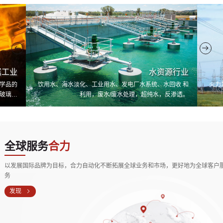
属工业
水资源行业
学品的
饮用水、海水淡化、工业用水、发电厂水系统、水回收 和
火力
玻璃或
利用，废水/废水处理，超纯水，反渗透。
可以帮助
目标。
全球服务
合力
以发展国际品牌为目标，合力自动化不断拓展全球业务和市场，更好地为全球客户
务
发现